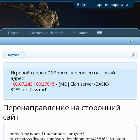
Войти или зарегистрироваться
Портал
Статистика HLstatsX
Бан-лист
Портал
Игровой сервер CS Source перенесен на новый
адрес:
109.87.243.100:27015
- [MD] Clan server-BASIC-
32*Slots-[css.md]
Перенаправление на сторонний
сайт
https://my.tvnet.if.ua/connect_lang/en?
next=https://kwork.com/web-development/41581631/custom-