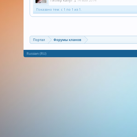
Гитлер Капут :)
,
14 май 2014
Показано тем: с 1 по 1 из 1.
Портал
Форумы кланов
Russian (RU)