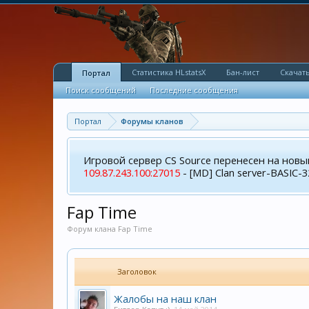
Статистика HLstatsX
Бан-лист
Скачать
Портал
Поиск сообщений
Последние сообщения
Портал
Форумы кланов
Игровой сервер CS Source перенесен на новы
109.87.243.100:27015
- [MD] Clan server-BASIC-3
Fap Time
Форум клана Fap Time
Заголовок
Жалобы на наш клан