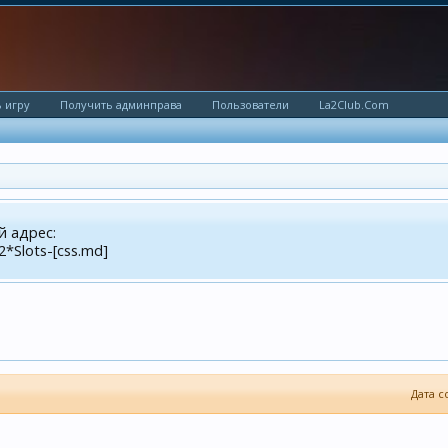
 игру
Получить админправа
Пользователи
La2Club.Com
й адрес:
2*Slots-[css.md]
Дата с