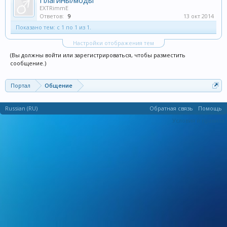
Плагины/моды
EXTRimmE
Ответов:
9
13 окт 2014
Показано тем: с 1 по 1 из 1.
Настройки отображения тем
(Вы должны войти или зарегистрироваться, чтобы разместить
сообщение.)
Портал
Общение
Russian (RU)
Обратная связь
Помощь
Условия и правила