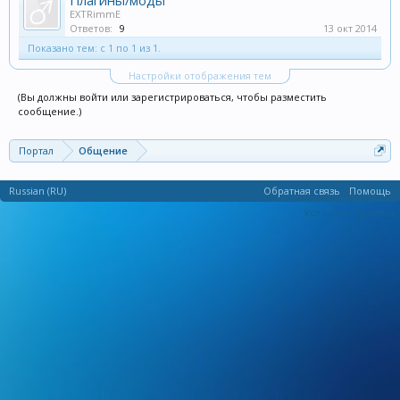
Плагины/моды
EXTRimmE
Ответов:
9
13 окт 2014
Показано тем: с 1 по 1 из 1.
Настройки отображения тем
(Вы должны войти или зарегистрироваться, чтобы разместить
сообщение.)
Портал
Общение
Russian (RU)
Обратная связь
Помощь
Условия и правила