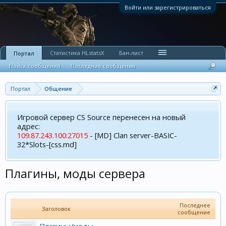
Войти или зарегистрироваться
Статистика HLstatsX
Бан-лист
Портал
Поиск сообщений
Последние сообщения
Портал
Общение
Игровой сервер CS Source перенесен на новый
адрес:
109.87.243.100:27015
- [MD] Clan server-BASIC-
32*Slots-[css.md]
Плагины, моды сервера
Последнее
Заголовок
сообщение