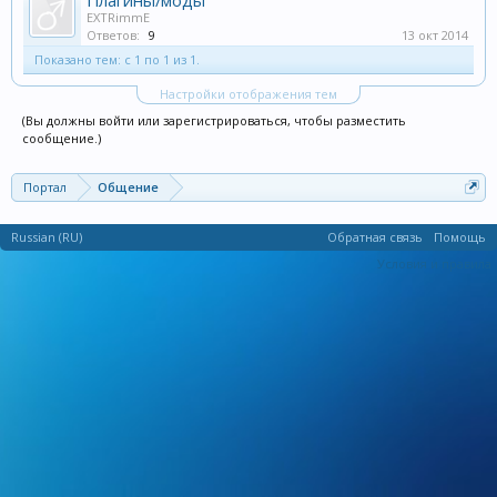
Плагины/моды
EXTRimmE
Ответов:
9
13 окт 2014
Показано тем: с 1 по 1 из 1.
Настройки отображения тем
(Вы должны войти или зарегистрироваться, чтобы разместить
сообщение.)
Портал
Общение
Russian (RU)
Обратная связь
Помощь
Условия и правила