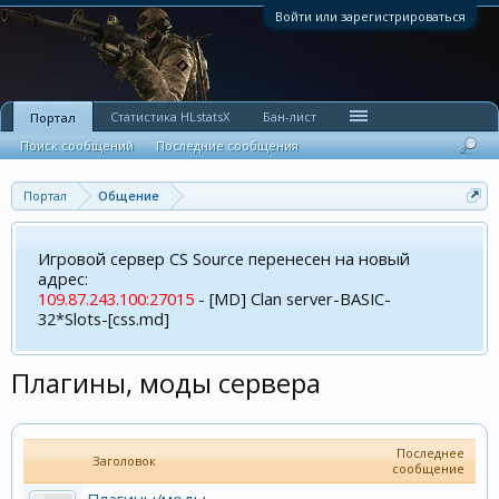
Войти или зарегистрироваться
Статистика HLstatsX
Бан-лист
Портал
Поиск сообщений
Последние сообщения
Портал
Общение
Игровой сервер CS Source перенесен на новый
адрес:
109.87.243.100:27015
- [MD] Clan server-BASIC-
32*Slots-[css.md]
Плагины, моды сервера
Последнее
Заголовок
сообщение