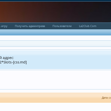
 игру
Получить админправа
Пользователи
La2Club.Com
й адрес:
2*Slots-[css.md]
Дата с