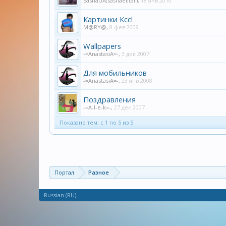
SashaUA(sashaelitar)
,
18 янв 2010
Картинки Ксс!
M@RY@
,
8 фев 2009
Wallpapers
-=AnastasiA=-
,
3 дек 2007
Для мобильников
-=AnastasiA=-
,
23 янв 2008
Поздравления
-=A-l-e-k=-
,
27 дек 2007
Показано тем: с 1 по 5 из 5.
Портал
Разное
Russian (RU)