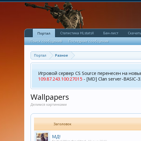
Статистика HLstatsX
Бан-лист
Скачать
Портал
Поиск сообщений
Последние сообщения
Портал
Разное
Игровой сервер CS Source перенесен на новы
109.87.243.100:27015
- [MD] Clan server-BASIC-3
Wallpapers
Делимся картинками
Заголовок
МД!