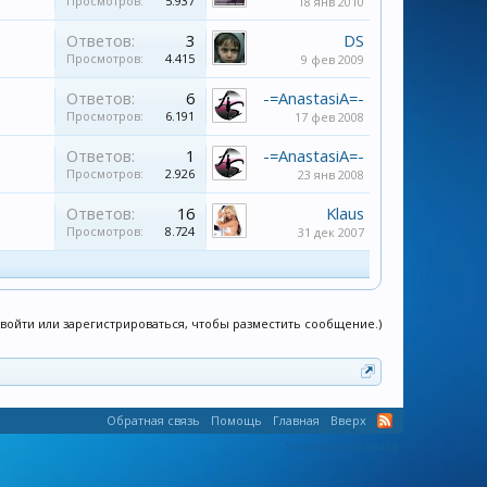
Просмотров:
5.937
18 янв 2010
Ответов:
3
DS
Просмотров:
4.415
9 фев 2009
Ответов:
6
-=AnastasiA=-
Просмотров:
6.191
17 фев 2008
Ответов:
1
-=AnastasiA=-
Просмотров:
2.926
23 янв 2008
Ответов:
16
Klaus
Просмотров:
8.724
31 дек 2007
войти или зарегистрироваться, чтобы разместить сообщение.)
Обратная связь
Помощь
Главная
Вверх
Условия и правила