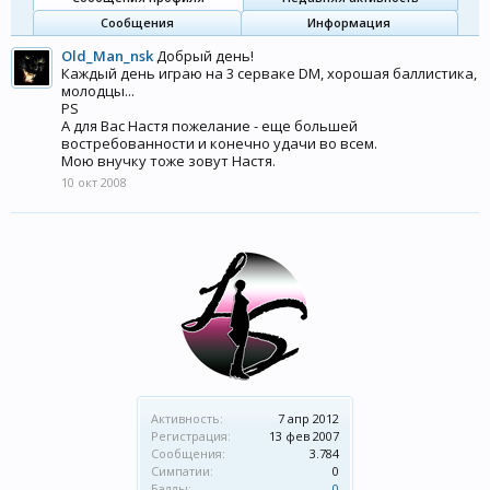
Сообщения
Информация
Old_Man_nsk
Добрый день!
Каждый день играю на 3 серваке DM, хорошая баллистика,
молодцы...
PS
А для Вас Настя пожелание - еще большей
востребованности и конечно удачи во всем.
Мою внучку тоже зовут Настя.
10 окт 2008
Активность:
7 апр 2012
Регистрация:
13 фев 2007
Сообщения:
3.784
Симпатии:
0
Баллы:
0