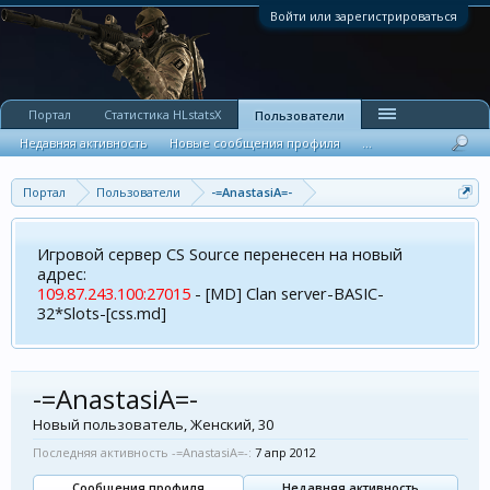
Войти или зарегистрироваться
Портал
Статистика HLstatsX
Пользователи
Недавняя активность
Новые сообщения профиля
...
Портал
Пользователи
-=AnastasiA=-
Игровой сервер CS Source перенесен на новый
адрес:
109.87.243.100:27015
- [MD] Clan server-BASIC-
32*Slots-[css.md]
-=AnastasiA=-
Новый пользователь
, Женский, 30
Последняя активность -=AnastasiA=-:
7 апр 2012
Сообщения профиля
Недавняя активность