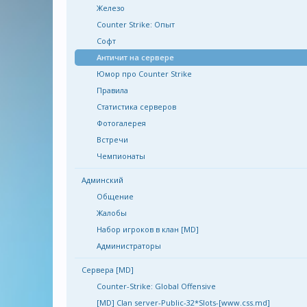
Железо
Counter Strike: Опыт
Софт
Античит на сервере
Юмор про Counter Strike
Правила
Статистика серверов
Фотогалерея
Встречи
Чемпионаты
Админский
Общение
Жалобы
Набор игроков в клан [MD]
Администраторы
Сервера [MD]
Counter-Strike: Global Offensive
[MD] Clan server-Public-32*Slots-[www.css.md]