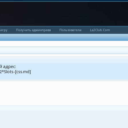
 игру
Получить админправа
Пользователи
La2Club.Com
й адрес:
2*Slots-[css.md]