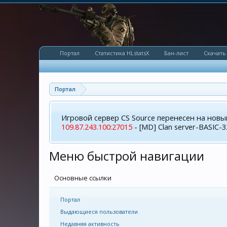
Портал
Статистика HLstatsX
Бан-лист
Скачать
Портал
Игровой сервер CS Source перенесен на новы
109.87.243.100:27015
- [MD] Clan server-BASIC-3
Меню быстрой навигации
Основные ссылки
Портал
Выдающиеся пользователи
Недавняя активность