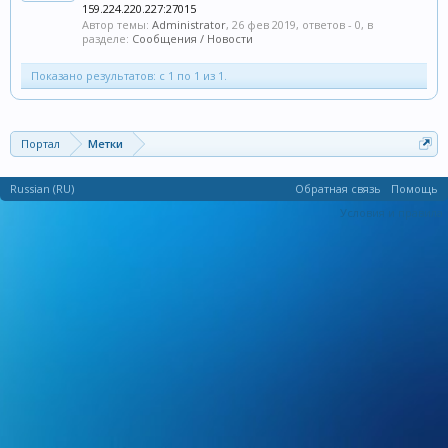
159.224.220.227:27015
Автор темы:
Administrator
,
26 фев 2019
, ответов - 0, в
разделе:
Сообщения / Новости
Показано результатов: с 1 по 1 из 1.
Портал
Метки
Russian (RU)
Обратная связь
Помощь
Условия и правила