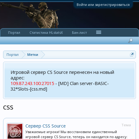
Войти или зарегистрироваться
Портал
Статистика HLstatsX
Бан-лист
Портал
Метки
Игровой сервер CS Source перенесен на новый
адрес:
109.87.243.100:27015
- [MD] Clan server-BASIC-
32*Slots-[css.md]
css
Сервер CSS Source
Тема
Уважаемые игроки! Мы восстановили единственный
игровой сервер CS Source, теперь он находится по адресу: